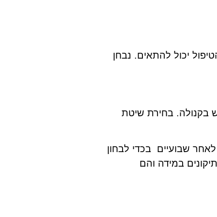
טיפול יכול להתאים. נבחן
 בקנולה. בחירת שיטת
לאחר שבועיים בכדי לבחון
דא כי הטיפול סימטרי ועבר בצורה תקינה. במקרים מסוימים אנו נבצע טאצ' אפ (Touch Up) ותיקונים במידה והם