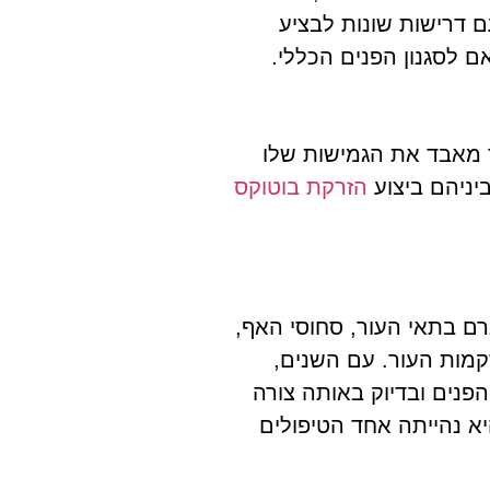
ם דרישות שונות לבציע
ם לסגנון הפנים הכללי.
ר מאבד את הגמישות שלו
יניהם ביצוע
הזרקת בוטוקס
יאלורונית היא חומר הנמצא באופן טבעי בגוף של כל אחד מאיתנו, הריכוז של החומצה הוא כ – 5 גרם בתאי העור, סחוסי האף,
מות העור. עם השנים,
פנים ובדיוק באותה צורה
חומצה היאלרונית לצרכים קוסמטיים התחיל לקראת סוף שנות ה -90 ומאז היא נהייתה אחד הטיפולים