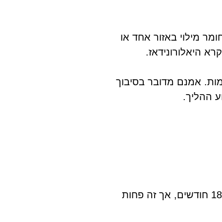
ומר מילוי באזור אחד או
רא היאלורונידאז.
מות. אמנם מדובר בסיבוך
ע ההליך.
בדרך כלל, ההשפעות נמשכות בין שישה לשנים עשר חודשים. חלק מהמטופלים עשויים לראות תוצאות עד 18 חודשים, אך זה פחות